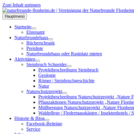
Zum Inhalt springen
Hauptmenü
Startseite
Ehrenamt
Naturfreundehaus
Bücherschrank
Preisliste
Naturfreundehaus oder Rastplatz mieten
Aktivitäten
Steinbruch Schneider
Projektbeschreibung Steinbruch
Geologie
Römer | Steinbruchgeschichte
Natur
Naturschutzprojekt
Projektbeschreibung Naturschutzprojekt „Nature 
Pflanzaktionen Naturschutzprojekt „Nature Flonh
Müllbergung Naturschutzprojekt „Nature Flonhei
Waldpflege / Fledermauskästen / Insektenhotels /
Historie & Blog
Facebook-Beiträge
Service