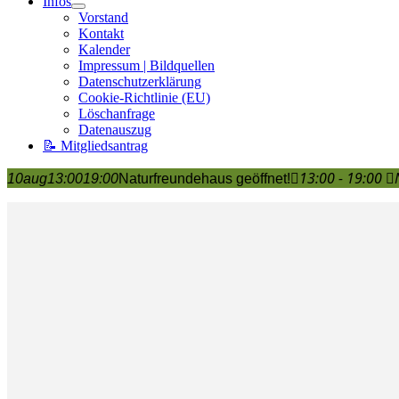
Infos
Vorstand
Kontakt
Kalender
Impressum | Bildquellen
Datenschutzerklärung
Cookie-Richtlinie (EU)
Löschanfrage
Datenauszug
📝 Mitgliedsantrag
13:00 - 19:00
10
aug
13:00
19:00
Naturfreundehaus geöffnet!