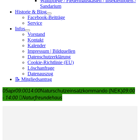
Waldpflege / Fledermauskästen / Insektenhotels /
Sandarium
Historie & Blog
Facebook-Beiträge
Service
Infos
Vorstand
Kontakt
Kalender
Impressum | Bildquellen
Datenschutzerklärung
Cookie-Richtlinie (EU)
Löschanfrage
Datenauszug
📝 Mitgliedsantrag
09:00
05
apr
09:00
14:00
Naturschutzeinsatzkommando (NEK)
- 14:00
Naturfreundehaus