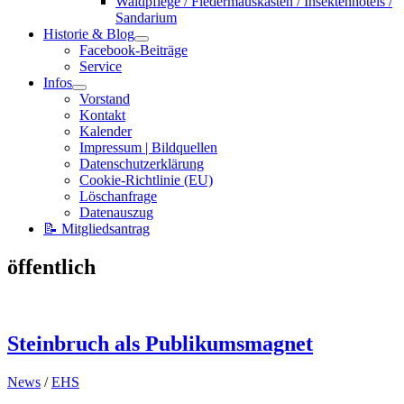
Waldpflege / Fledermauskästen / Insektenhotels /
Sandarium
Historie & Blog
Facebook-Beiträge
Service
Infos
Vorstand
Kontakt
Kalender
Impressum | Bildquellen
Datenschutzerklärung
Cookie-Richtlinie (EU)
Löschanfrage
Datenauszug
📝 Mitgliedsantrag
öffentlich
Steinbruch als Publikumsmagnet
News
/
EHS